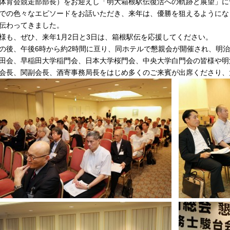
体育会競走部部長）をお迎えし「明大箱根駅伝復活への軌跡と展望」に
での色々なエピソードをお話いただき、来年は、優勝を狙えるようにな
伝わってきました。
様も、ぜひ、来年1月2日と3日は、箱根駅伝を応援してください。
の後、午後6時から約2時間に亘り、同ホテルで懇親会が開催され、明
田会、早稲田大学稲門会、日本大学桜門会、中央大学白門会の皆様や明
会長、関副会長、酒寄事務局長をはじめ多くのご来賓が出席くださり、