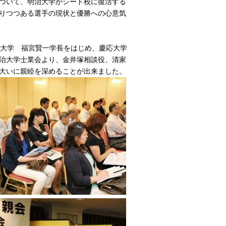
ついて、明治大学がシード校に復活する
りつつある選手の現状と優勝への心意気
治大学 福宮賢一学長をはじめ、慶応大学
治大学士業会より、金井塚相談役、清家
大いに親睦を深めることが出来ました。