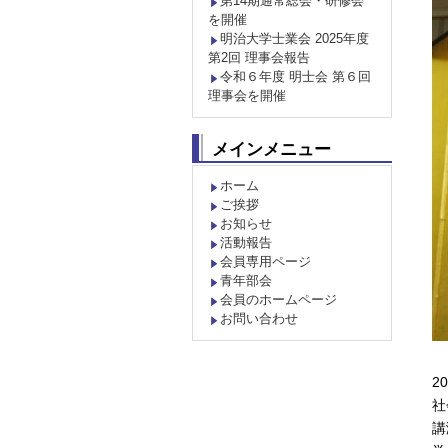
第14期通常総会・研修会
を開催
明治大学士業会 2025年度
第2回 理事会報告
令和６年度 明士会 第６回
理事会を開催
メインメニュー
ホーム
ご挨拶
お知らせ
活動報告
会員専用ページ
青年部会
会員のホームページ
お問い合わせ
2
社
講