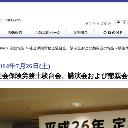
文字サイズ変更：
ome
>
活動報告
> 社会保険労務士駿台会、講演会および懇親会の報告 - 明治
014年7月26日(土)
社会保険労務士駿台会、講演会および懇親会