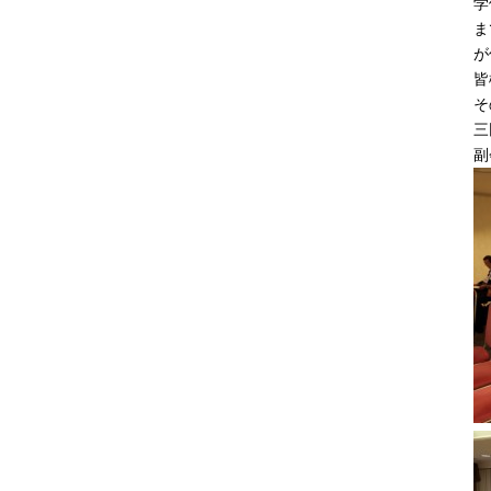
学
ま
が
皆
そ
三
副