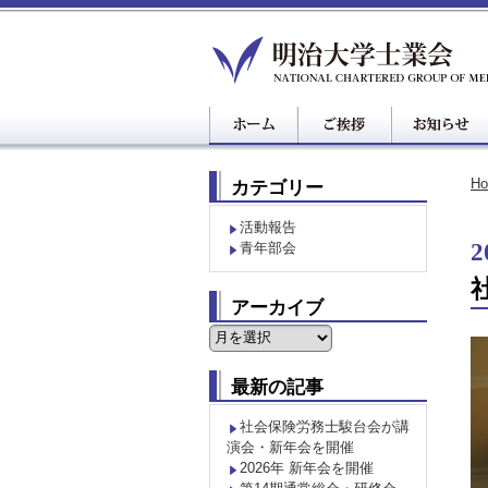
H
カテゴリー
活動報告
2
青年部会
アーカイブ
ア
ー
カ
最新の記事
イ
ブ
社会保険労務士駿台会が講
演会・新年会を開催
2026年 新年会を開催