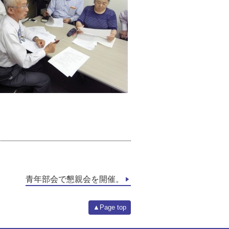
青年部会で懇親会を開催。
▲Page top