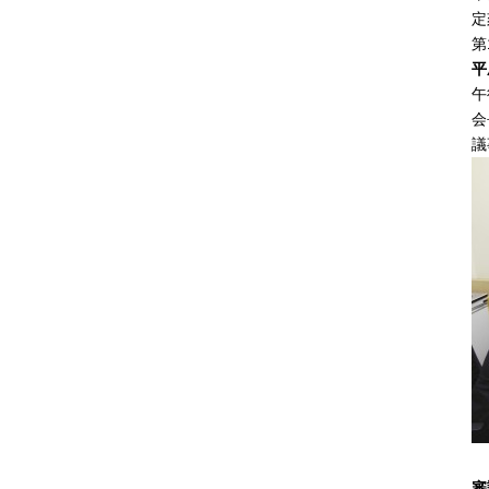
定
第
平
午
会
議
審