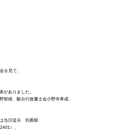
いるが機会を見て、
表がありました。
野智雄、駿台行政書士会小野寺孝成、
は当日堤示 到着順
401）、