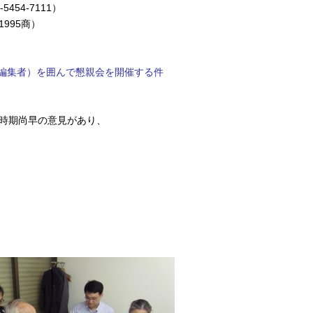
54-7111）
995商）
誌編集者）を囲んで懇親会を開催する件
時期尚早の意見があり、