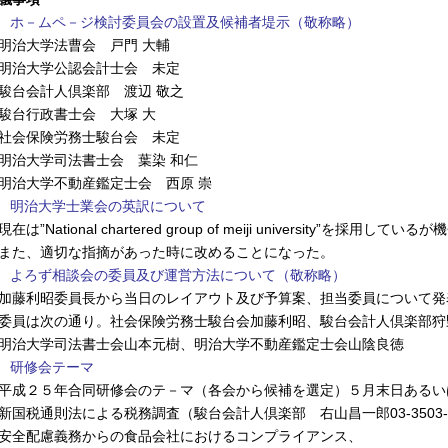
. ホ－ムペ－ジ検討委員会の設置及候補者堤示（敬称略）
治大学法曹会 戸門 大輔
治大学公認会計士会 未定
台会計人倶楽部 渡辺 敬之
台行政書士会 大塚 大
会保険労務士駿台会 未定
治大学司法書士会 葉染 和仁
治大学不動産鑑定士会 西原 崇
. 明治大学士業会の英訳について
在は”National chartered group of meiji university”を採用して
た、適切な指摘があった時に改めることになった。
. よろず相談会の委員及び運営方法について（敬称略）
藤利昭委員長から当日のレイアウト及び予算案、担当委員について発
員は次の通り。社会保険労務士駿台会加藤利昭、駿台会計人倶楽部狩
治大学司法書士会山本元樹、明治大学不動産鑑定士会山陰良徳
. 研修会テーマ
成２５年合同研修会のテ－マ（各会から候補を選定）５月末日あるい
国税通則法による税務調査（駿台会計人倶楽部 右山昌一郎03-3503-2
全配慮義務からの食品会社におけるコンプライアンス、