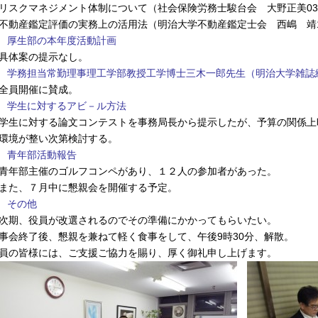
スクマネジメント体制について（社会保険労務士駿台会 大野正美03-54
動産鑑定評価の実務上の活用法（明治大学不動産鑑定士会 西嶋 靖1
. 厚生部の本年度活動計画
体案の提示なし。
. 学務担当常勤理事理工学部教授工学博士三木一郎先生（明治大学雑
員開催に賛成。
. 学生に対するアビ－ル方法
生に対する論文コンテストを事務局長から提示したが、予算の関係上
境が整い次第検討する。
. 青年部活動報告
年部主催のゴルフコンペがあり、１２人の参加者があった。
た、７月中に懇親会を開催する予定。
. その他
期、役員が改選されるのでその準備にかかってもらいたい。
事会終了後、懇親を兼ねて軽く食事をして、午後9時30分、解散。
員の皆様には、ご支援ご協力を賜り、厚く御礼申し上げます。