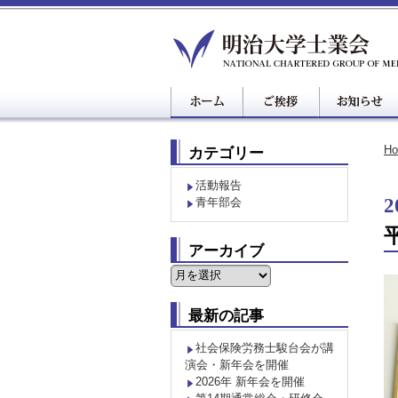
H
カテゴリー
活動報告
2
青年部会
アーカイブ
ア
ー
カ
最新の記事
イ
ブ
社会保険労務士駿台会が講
演会・新年会を開催
2026年 新年会を開催