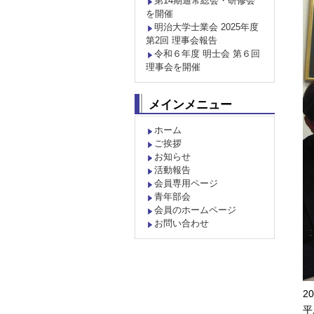
第14期通常総会・研修会
を開催
明治大学士業会 2025年度
第2回 理事会報告
令和６年度 明士会 第６回
理事会を開催
メインメニュー
ホーム
ご挨拶
お知らせ
活動報告
会員専用ページ
青年部会
会員のホームページ
お問い合わせ
2
平