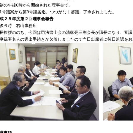
刻の午後6時から開始された理事会で、
1号議案から第9号議案迄、つつがなく審議、了承されました。
成２５年度第２回理事会報告
後６時 右山事務所
長挨拶ののち、今回は司法書士会の清家亮三副会長が議長になり、審議
事録署名人の選出手続きが欠落しましたので当日出席者に後日追認をお
議事項